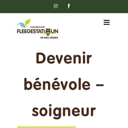
Passer
Instagram
Facebook
au
contenu
Devenir
bénévole –
soigneur