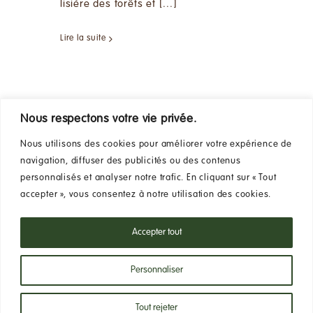
lisière des forêts et [...]
Lire la suite
Nous respectons votre vie privée.
Je viens d’entrer en
collision avec un
Nous utilisons des cookies pour améliorer votre expérience de
navigation, diffuser des publicités ou des contenus
animal, que faire ?
personnalisés et analyser notre trafic. En cliquant sur « Tout
8 février 2023
accepter », vous consentez à notre utilisation des cookies.
Accepter tout
Allumez les feux de détresse et veillez
à ce [...]
Personnaliser
Lire la suite
Tout rejeter