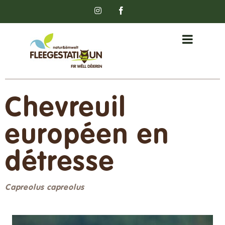
Passer
Instagram
Facebook
au
contenu
Chevreuil
européen en
détresse
Capreolus capreolus