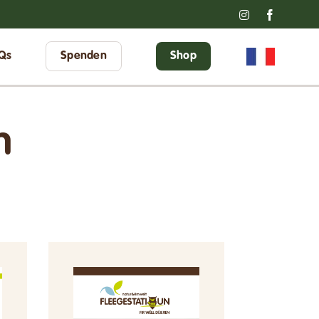
Instagram
Faceboo
Qs
Spenden
Shop
n